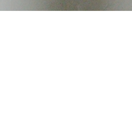
Ouvert tous les jours midi et soir sauf le lundi (hors jour férier) d'avril à fin
septembre.
2036 Route Annecy - 74210 Doussard
Mentions légales
-
Données personnelles
-
Modifier les cookies
-